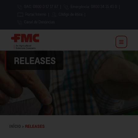
SAC: 0800 0 17 17 87
|
Emergência: 0800 34 35 45 0
|
Portal Interno
|
Código de ética
|
Canal de Denúncias
RELEASES
INÍCIO >
RELEASES