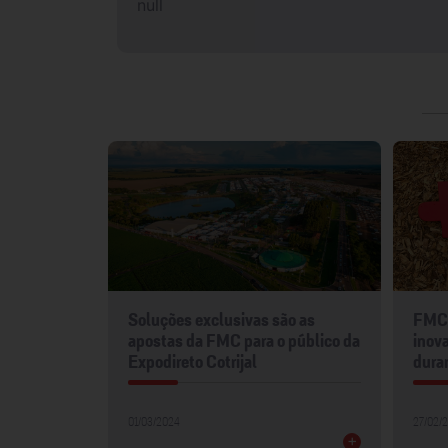
null
mentos
Soluções exclusivas são as
FMC 
2024
apostas da FMC para o público da
inova
Expodireto Cotrijal
dura
01/03/2024
27/02/
+
+