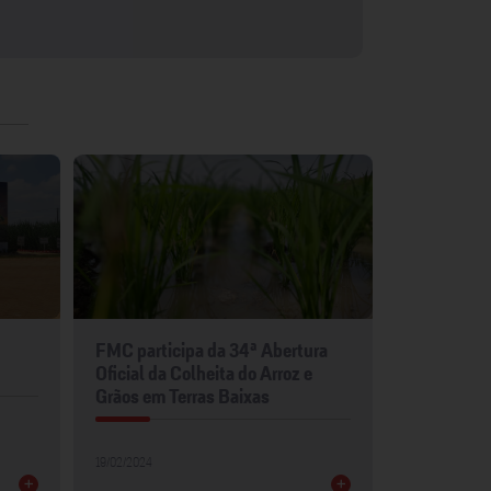
FMC participa da 34ª Abertura
FMC leva p
Oficial da Colheita do Arroz e
para Show 
Grãos em Terras Baixas
30/01/2024
19/02/2024
+
+