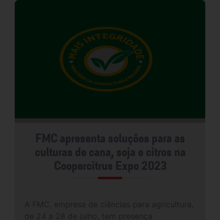
FMC apresenta soluções para as
culturas de cana, soja e citros na
Coopercitrus Expo 2023
A FMC, empresa de ciências para agricultura,
de 24 a 28 de julho, tem presença