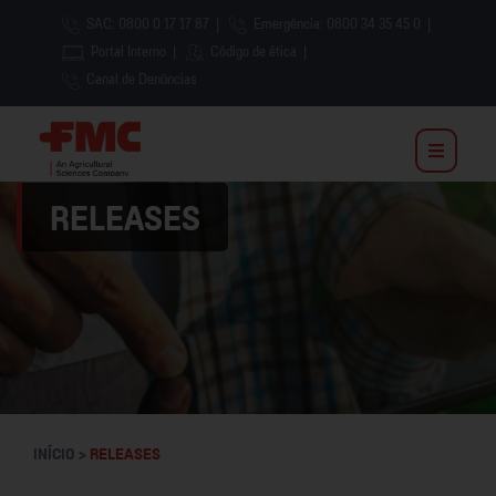
SAC: 0800 0 17 17 87
|
Emergência: 0800 34 35 45 0
|
Portal Interno
|
Código de ética
|
Canal de Denúncias
RELEASES
INÍCIO >
RELEASES