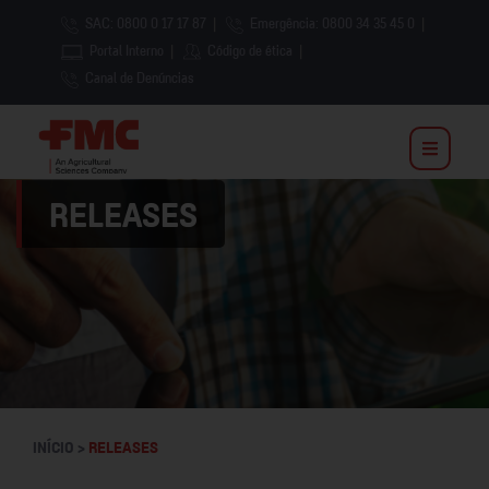
SAC: 0800 0 17 17 87
|
Emergência: 0800 34 35 45 0
|
Portal Interno
|
Código de ética
|
Canal de Denúncias
RELEASES
INÍCIO >
RELEASES