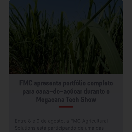
FMC apresenta portfólio completo
para cana-de-açúcar durante o
Megacana Tech Show
Entre 8 e 9 de agosto, a FMC Agricultural
Solutions está participando de uma das