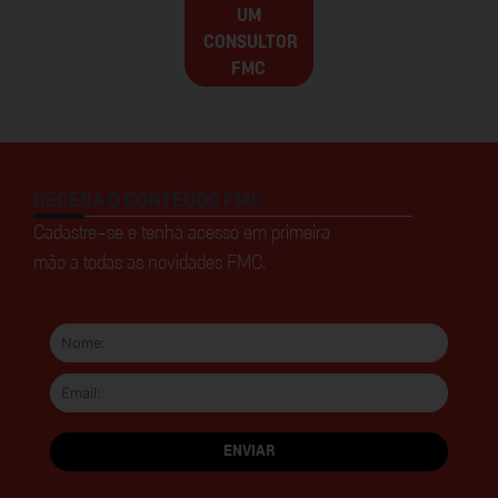
UM
CONSULTOR
FMC
RECEBA O CONTEÚDO FMC
Cadastre-se e tenha acesso em primeira
mão a todas as novidades FMC.