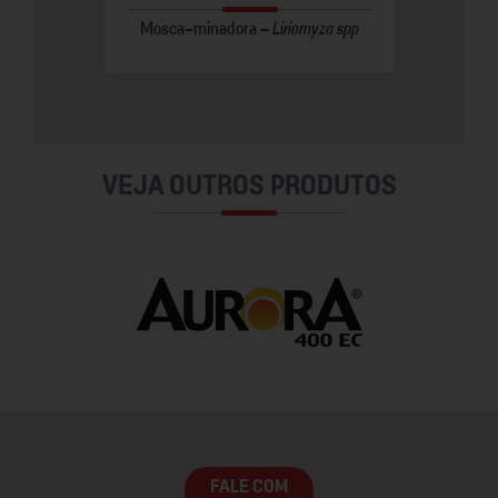
a tabaci
Mosca-minadora -
Liriomyza spp
Mosca br
VEJA OUTROS PRODUTOS
FALE COM