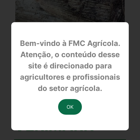
Bem-vindo à FMC Agrícola.
Cigarrinha-das-raízes (Mahanarva fimbriolata).
CIGARRINHA E
Atenção, o conteúdo desse
site é direcionado para
BROCA NA
agricultores e profissionais
CANA?
do setor agrícola.
VAI NO V DE
VERIMARK®