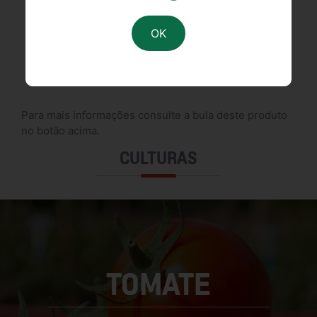
FDS
DESCRIÇÃO
Para mais informações consulte a bula deste produto
no botão acima.
CULTURAS
TOMATE