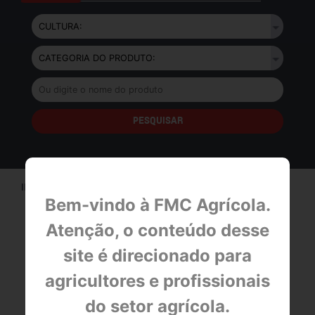
INÍCIO>
PRODUTOS
Bem-vindo à FMC Agrícola.
Atenção, o conteúdo desse
site é direcionado para
BULA
agricultores e profissionais
FICHA DE EMERGÊNCIA
do setor agrícola.