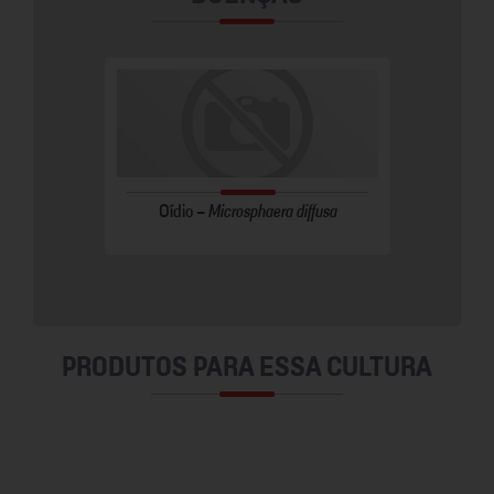
trichum
Oídio -
Microsphaera diffusa
PRODUTOS PARA ESSA CULTURA