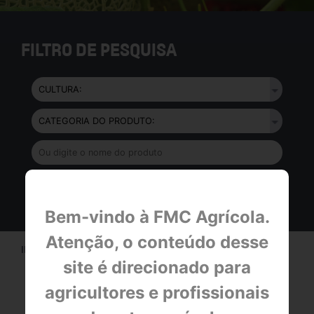
FILTRO DE PESQUISA
Bem-vindo à FMC Agrícola.
Atenção, o conteúdo desse
INÍCIO > CULTURAS >
MELÃO E CIA
site é direcionado para
A CULTURA MELÃO E CIA
agricultores e profissionais