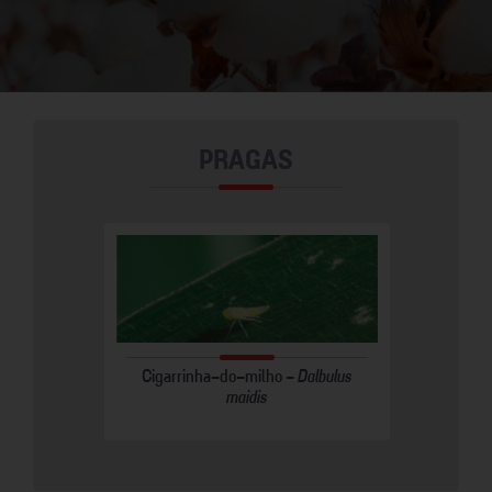
PRAGAS
a tabaci
Cigarrinha-do-milho -
Dalbulus
Mosca-br
maidis