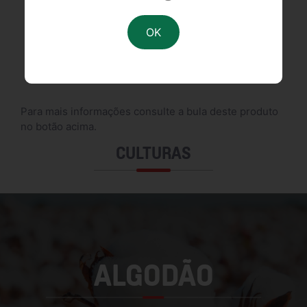
FDS
DESCRIÇÃO
Para mais informações consulte a bula deste produto
no botão acima.
CULTURAS
ALGODÃO