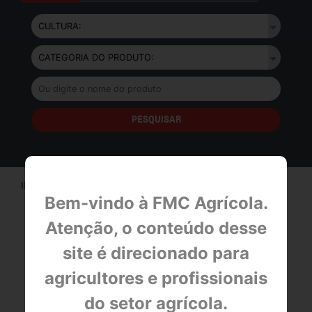
INÍCIO>
PRODUTOS
Bem-vindo à FMC Agrícola.
Atenção, o conteúdo desse
site é direcionado para
BULA
agricultores e profissionais
FICHA DE EMERGÊNCIA
do setor agrícola.