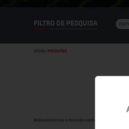
FILTRO DE PESQUISA
INÍCIO>
PRODUTOS
Reinventamos o manejo contra a maior inimig