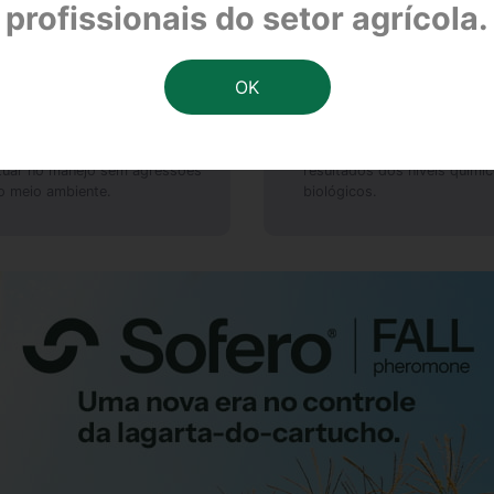
® FALL libera uma nuvem de feromônios que impedem o encontro 
profissionais do setor agrícola.
OR SUSTENTABILIDADE
AUMENTO DA PRODUTIVIDADE
tiliza força da natureza para
Reduza as perdas e os
tuar no manejo sem agressões
resultados dos níveis quími
o meio ambiente.
biológicos.