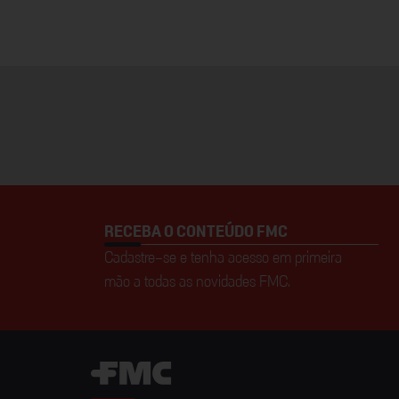
RECEBA O CONTEÚDO FMC
Cadastre-se e tenha acesso em primeira
mão a todas as novidades FMC.