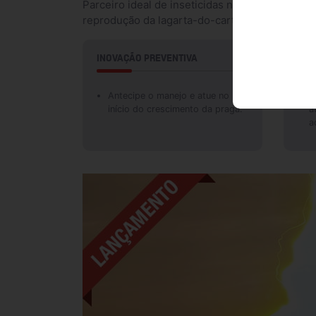
Parceiro ideal de inseticidas no MIP, Sofero
reprodução da lagarta-do-cartucho.
INOVAÇÃO PREVENTIVA
MAI
Antecipe o manejo e atue no
U
início do crescimento da praga.
a
a