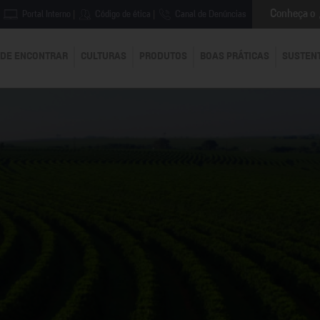
Conheça o
Portal Interno
|
Código de ética
|
Canal de Denúncias
DE ENCONTRAR
CULTURAS
PRODUTOS
BOAS PRÁTICAS
SUSTEN