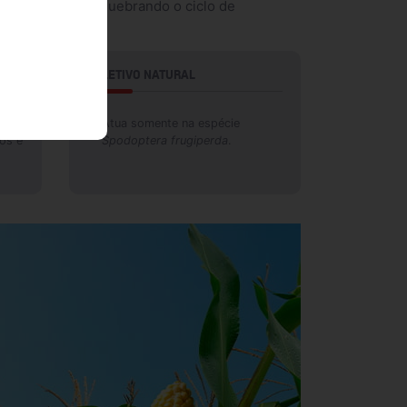
das mariposas, quebrando o ciclo de
SELETIVO NATURAL
Atua somente na espécie
cos e
Spodoptera frugiperda
.