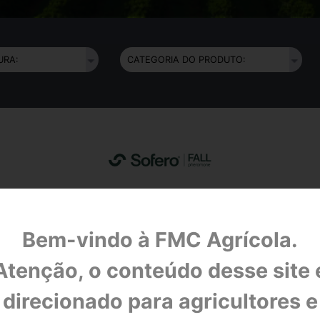
BULA
FDS
Bem-vindo à FMC Agrícola.
DESCRIÇÃO
Atenção, o conteúdo desse site 
direcionado para agricultores e
a do seu milho.