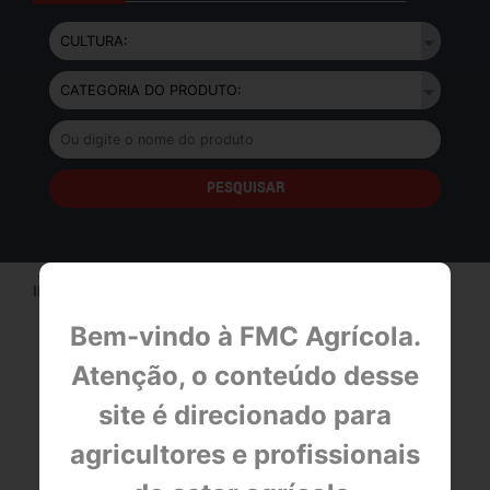
INÍCIO>
PRODUTOS
Bem-vindo à FMC Agrícola.
Atenção, o conteúdo desse
BULA
site é direcionado para
agricultores e profissionais
FICHA DE EMERGÊNCIA