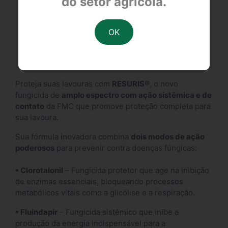
do setor agrícola.
FDS
DESCRIÇÃO
Proteja suas lavouras com
RESURIS®
, o novo
fungicida de
amplo espectro com ação sistêmica e de
contato
da FMC que promove proteção completa para
sua lavoura.
Sua fórmula inovadora combina
dois modos de ação
poderosos
para prevenir contra doenças fúngicas:
• Clorotalonil
– Fungicida protetor que age na inibição
de enzimas essenciais, bloqueando processos
metabólicos vitais como a glicólise e a respiração.
• Fluindapir
– Fungicida sistêmico que inibe a
produção da energia indispensável para a