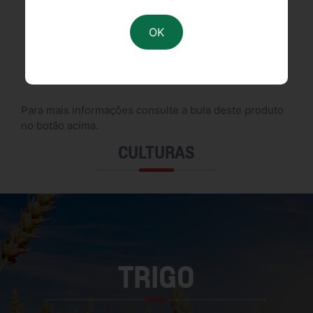
FDS
DESCRIÇÃO
Para mais informações consulte a bula deste produto
no botão acima.
CULTURAS
TRIGO