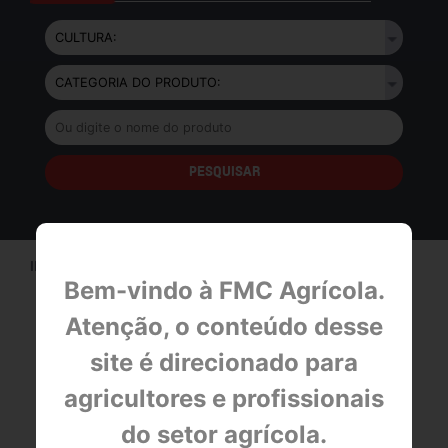
INÍCIO>
PRODUTOS
Bem-vindo à FMC Agrícola.
Atenção, o conteúdo desse
site é direcionado para
BULA
agricultores e profissionais
FICHA DE EMERGÊNCIA
do setor agrícola.