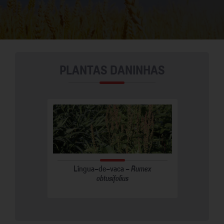
PLANTAS DANINHAS
pilosa
Língua-de-vaca -
Rumex
Muss
obtusifolius