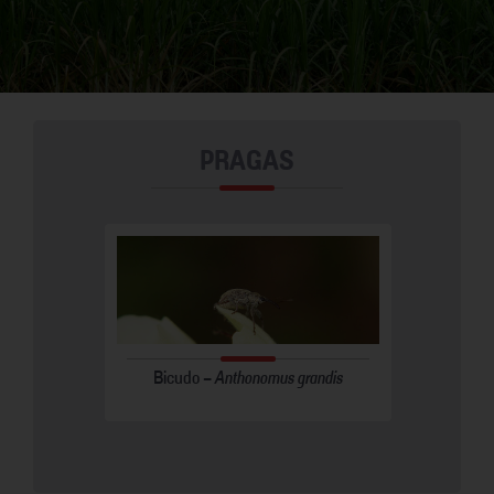
PRAGAS
Spodoptera
Bicudo -
Anthonomus grandis
Nema