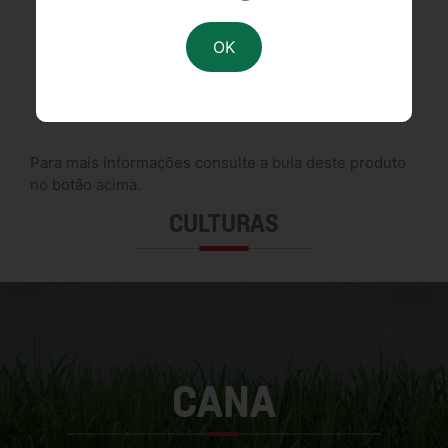
FDS
DESCRIÇÃO
Para mais informações consulte a bula deste produto
no botão acima.
CULTURAS
CANA