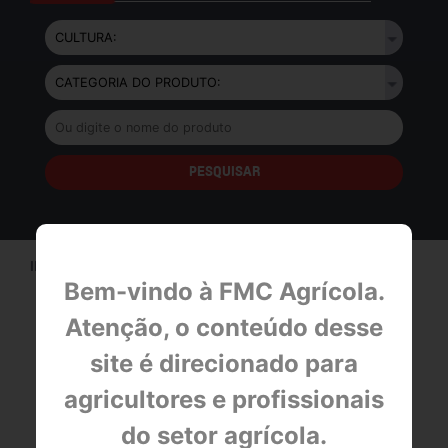
INÍCIO>
PRODUTOS
Bem-vindo à FMC Agrícola.
Atenção, o conteúdo desse
site é direcionado para
BULA
agricultores e profissionais
FICHA DE EMERGÊNCIA
do setor agrícola.