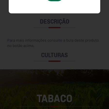
FDS
DESCRIÇÃO
Para mais informações consulte a bula deste produto
no botão acima.
CULTURAS
TABACO