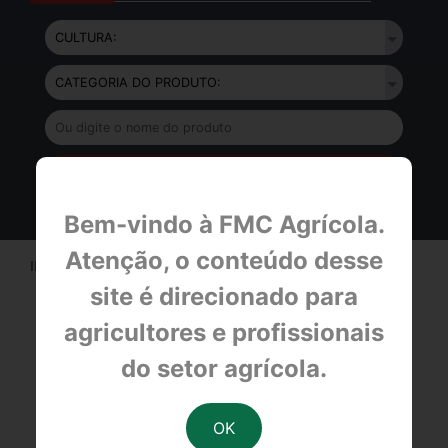
Bem-vindo à FMC Agrícola.
Atenção, o conteúdo desse
INÍCIO>
PRODUTOS
site é direcionado para
agricultores e profissionais
do setor agrícola.
BULA
FICHA DE EMERGÊNCIA