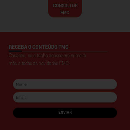
CONSULTOR
FMC
RECEBA O CONTEÚDO FMC
Cadastre-se e tenha acesso em primeira
mão a todas as novidades FMC.