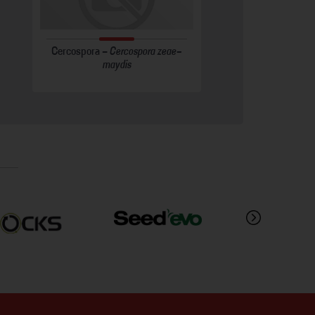
 -
Portulaca oleracea
Cercospora -
Cercospora zeae-
Nabiço -
Raphanus raphanistrum
maydis