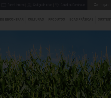
Conheça o
Portal Interno
|
Código de ética
|
Canal de Denúncias
DE ENCONTRAR
CULTURAS
PRODUTOS
BOAS PRÁTICAS
SUSTEN