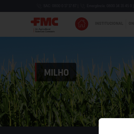
SAC: 0800 0 17 17 87
|
Emergência: 0800 34 35 45 0
|
INSTITUCIONAL
ON
MILHO