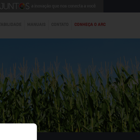
a inovação que nos conecta a você
TABILIDADE
MANUAIS
CONTATO
CONHEÇA O ARC