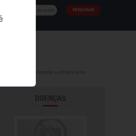
é
 ao agricultor, proteção e eficiência do
DOENÇAS