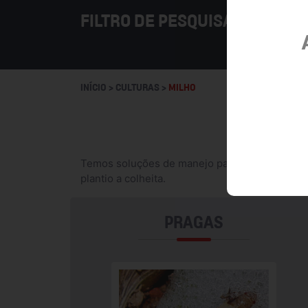
FILTRO DE PESQUISA
INÍCIO > CULTURAS >
MILHO
Temos soluções de manejo para todo o ciclo da 
plantio a colheita.
PRAGAS