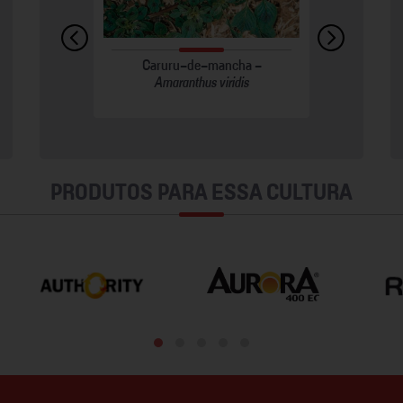
ernanthera
Nematoide-das-lesões -
Caruru-de-mancha -
Nematóides-das-galhas -
Beldroega
Pratylenchus brachyurus
Amaranthus viridis
Meloidogyne incognita
PRODUTOS PARA ESSA CULTURA