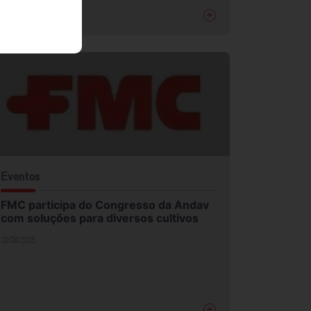
+
Eventos
FMC participa do Congresso da Andav
com soluções para diversos cultivos
10/08/2016
+