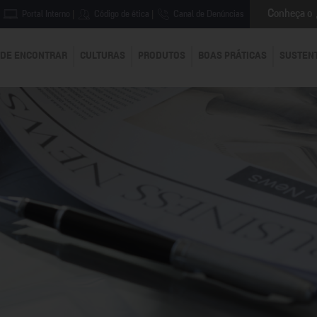
Conheça o
Portal Interno
|
Código de ética
|
Canal de Denúncias
DE ENCONTRAR
CULTURAS
PRODUTOS
BOAS PRÁTICAS
SUSTEN