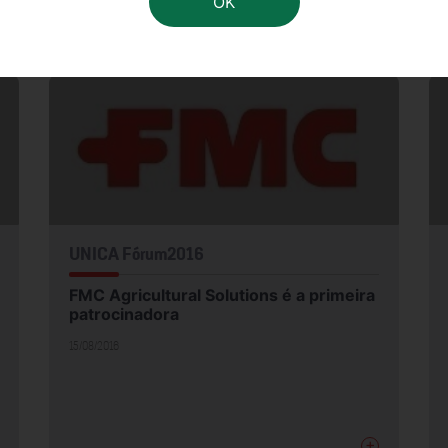
+
UNICA Fórum2016
FMC Agricultural Solutions é a primeira
patrocinadora
15/08/2016
+