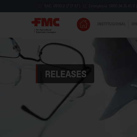
SAC: 0800 0 17 17 87
|
Emergência: 0800 34 35 45 0
|
INSTITUCIONAL
ON
RELEASES