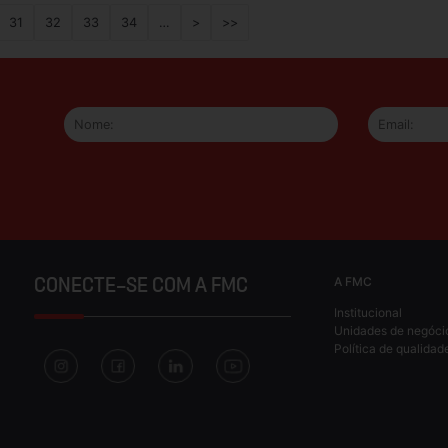
31
32
33
34
…
>
>>
A FMC
CONECTE-SE COM A FMC
Institucional
Unidades de negóci
Política de qualidad