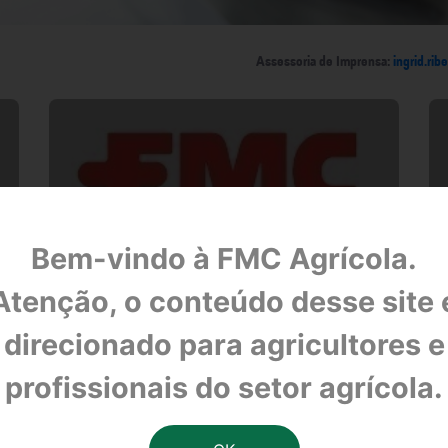
Assessoria de Imprensa:
ingrid.ri
Bem-vindo à FMC Agrícola.
FMC divulga metas e compromissos para
Atenção, o conteúdo desse site 
2016 no relatório de sustentabilidade
direcionado para agricultores e
O documento pode ser acessado no
site da companhia
profissionais do setor agrícola.
05/09/2016