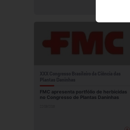
+
XXX Congresso Brasileiro da Ciência das
Plantas Daninhas
FMC apresenta portfólio de herbicidas
no Congresso de Plantas Daninhas
22/08/2016
+