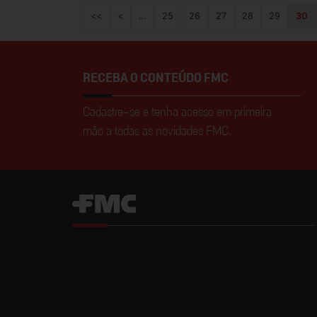
<<
<
…
25
26
27
28
29
30
RECEBA O CONTEÚDO FMC
Cadastre-se e tenha acesso em primeira
mão a todas as novidades FMC.