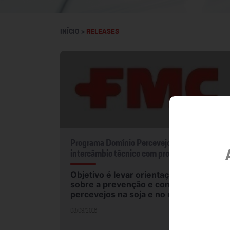
INÍCIO >
RELEASES
Programa Domínio Percevejo da FMC realiza
intercâmbio técnico com produtores do país
Objetivo é levar orientações gratuitas
sobre a prevenção e controle de
percevejos na soja e no milho
08/09/2016