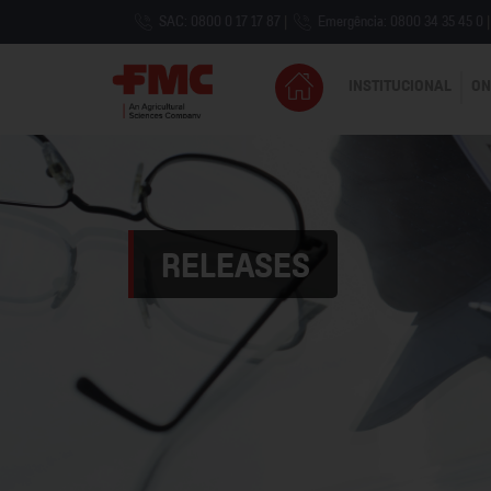
SAC: 0800 0 17 17 87
|
Emergência: 0800 34 35 45 0
|
INSTITUCIONAL
ON
RELEASES