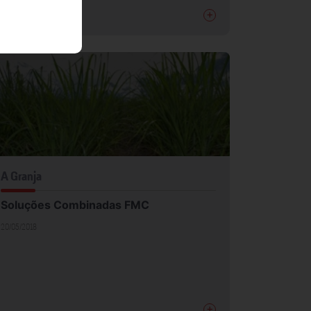
+
A Granja
Soluções Combinadas FMC
20/05/2018
+