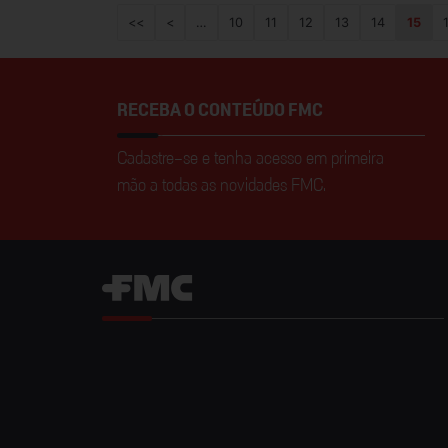
<<
<
…
10
11
12
13
14
15
RECEBA O CONTEÚDO FMC
Cadastre-se e tenha acesso em primeira
mão a todas as novidades FMC.