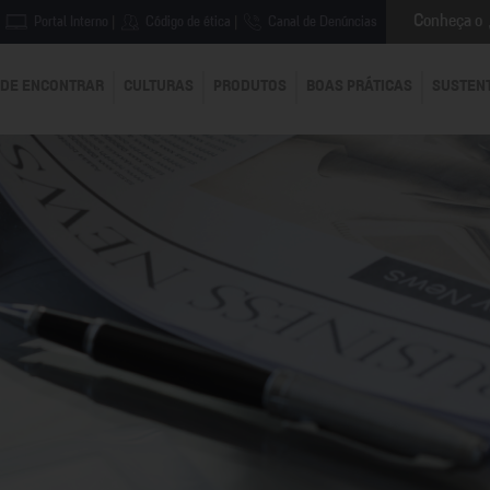
Conheça o
Portal Interno
|
Código de ética
|
Canal de Denúncias
DE ENCONTRAR
CULTURAS
PRODUTOS
BOAS PRÁTICAS
SUSTEN