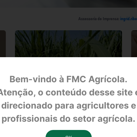
Assessoria de Imprensa:
ingrid.ri
Bem-vindo à FMC Agrícola.
FMC apresenta portfólio completo para
Atenção, o conteúdo desse site 
cana-de-açúcar durante o Megacana Tech
Show
direcionado para agricultores e
O evento reúne cerca de três mil
visitantes, entre produtores rurais,
profissionais do setor agrícola.
especialistas, estudantes e demais
profissionais da área