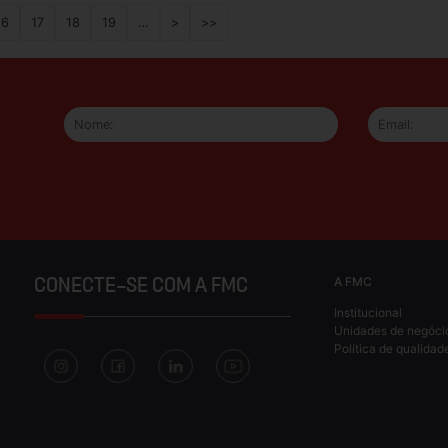
16
17
18
19
…
>
>>
A FMC
CONECTE-SE COM A FMC
Institucional
Unidades de negóci
Política de qualidad