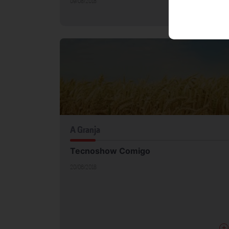
09/08/2018
+
A Granja
Tecnoshow Comigo
20/06/2018
+