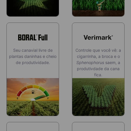
Seu canavial livre de
Controle que você vê: a
plantas daninhas e cheio
cigarrinha, a broca e o
de produtividade.
Sphenophorus
saem, a
produtivdade da cana
fica.