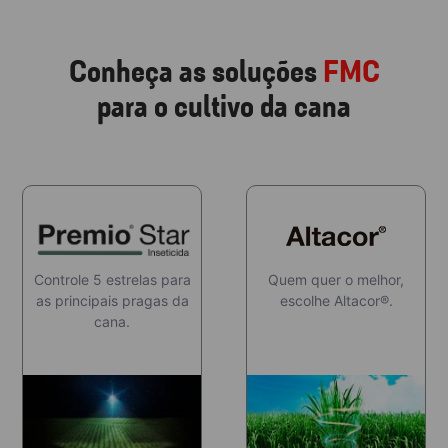
Conheça as soluções
FMC
para o cultivo da cana
Controle 5 estrelas para
Quem quer o melhor,
as principais pragas da
escolhe Altacor®.
cana.