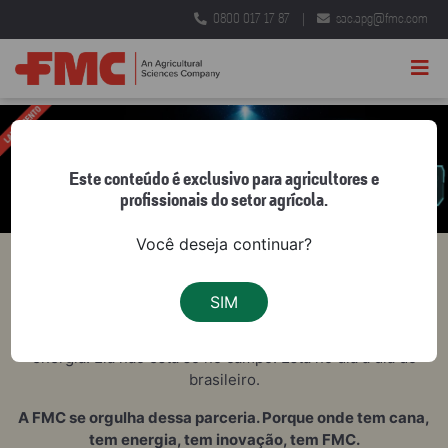
0800 017 17 87
|
sac.apg@fmc.com
Previous
Nex
Este conteúdo é exclusivo para agricultores e
profissionais do setor agrícola.
Você deseja continuar?
Cana é a cultura do Brasil que nunca para. As nossas
SIM
histórias caminham lado a lado. E, como nós, o cultivo
também mudou. Não cultivamos apenas cana, cultivamos
energia. Ela não está só no campo. Está no dia a dia do
brasileiro.
A FMC se orgulha dessa parceria. Porque onde tem cana,
tem energia, tem inovação, tem FMC.